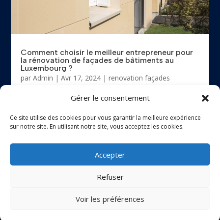
Comment choisir le meilleur entrepreneur pour
la rénovation de façades de bâtiments au
Luxembourg ?
par
Admin
|
Avr 17, 2024
|
renovation façades
batiment luxembourg
Gérer le consentement
La rénovation de façades est une étape cruciale dans
l'entretien et la préservation des bâtiments....
Ce site utilise des cookies pour vous garantir la meilleure expérience
sur notre site. En utilisant notre site, vous acceptez les cookies.
Accepter
Refuser
Site web réalisé par l'agence de communication
Voir les préférences
Gentleview©2026