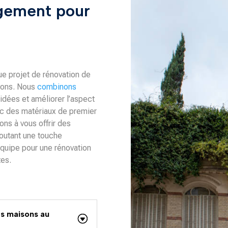
gement pour
ue projet de rénovation de
nons. Nous
combinons
idées et améliorer l’aspect
ec des matériaux de premier
ns à vous offrir des
joutant une touche
équipe pour une rénovation
es.
es maisons au