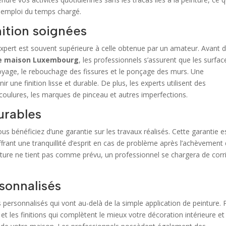
n emploi du temps chargé.
nition soignées
un expert est souvent supérieure à celle obtenue par un amateur. Avant 
ure maison Luxembourg
, les professionnels s’assurent que les surfac
toyage, le rebouchage des fissures et le ponçage des murs. Une
r une finition lisse et durable. De plus, les experts utilisent des
 coulures, les marques de pinceau et autres imperfections.
urables
ous bénéficiez d’une garantie sur les travaux réalisés. Cette garantie e
frant une tranquillité d’esprit en cas de problème après l’achèvement
inture ne tient pas comme prévu, un professionnel se chargera de corr
rsonnalisés
 personnalisés qui vont au-delà de la simple application de peinture. 
 et les finitions qui complètent le mieux votre décoration intérieure et