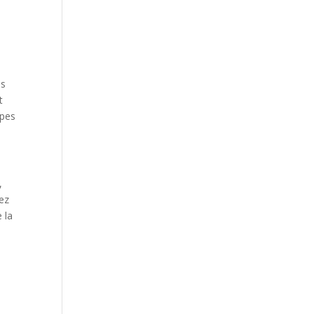
es
t
apes
,
rez
 la