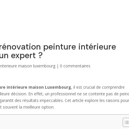
ACCUEIL
QUI SOMMES-NOUS
NOS VALEUR
rénovation peinture intérieure
un expert ?
 interieure maison luxembourg
|
0 commentaires
ure intérieure maison Luxembourg
, il est crucial de comprendre
lleure décision. En effet, un professionnel ne se contente pas de pein
garantit des résultats impeccables. Cet article explore les raisons pou
st souvent la meilleure option.