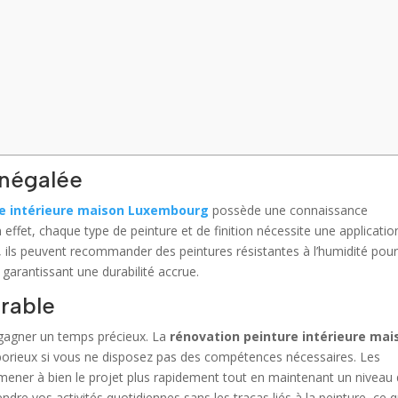
inégalée
re intérieure maison Luxembourg
possède une connaissance
effet, chaque type de peinture et de finition nécessite une applicatio
i, ils peuvent recommander des peintures résistantes à l’humidité pour
 garantissant une durabilité accrue.
rable
 gagner un temps précieux. La
rénovation peinture intérieure mai
borieux si vous ne disposez pas des compétences nécessaires. Les
 mener à bien le projet plus rapidement tout en maintenant un niveau
ndre vos activités quotidiennes sans les tracas liés à la peinture, ce q