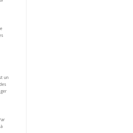
de
es
st un
 des
iger
Par
 à