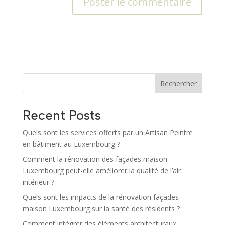
A
l
t
e
r
n
Rechercher
a
t
Recent Posts
i
v
Quels sont les services offerts par un Artisan Peintre
e
en bâtiment au Luxembourg ?
:
Comment la rénovation des façades maison
Luxembourg peut-elle améliorer la qualité de l’air
intérieur ?
Quels sont les impacts de la rénovation façades
maison Luxembourg sur la santé des résidents ?
Comment intégrer des éléments architecturaux